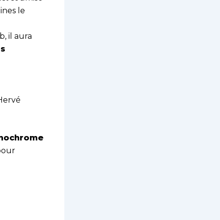
ines le
, il aura
es
 Hervé
onochrome
pour