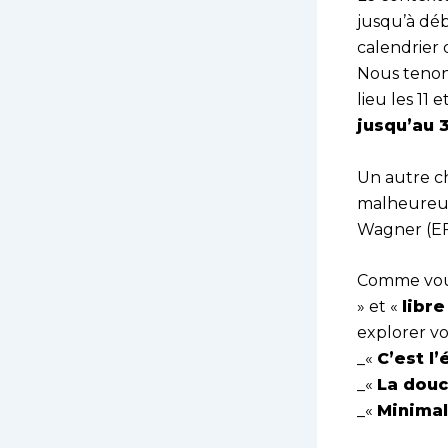
jusqu’à dé
calendrier
Nous tenons
lieu les 11 e
jusqu’au 
Un autre c
malheureus
Wagner (EFI
Comme vous 
» et «
libre
explorer v
_«
C’est l’
_«
La douc
_«
Minima