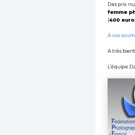
Des prix n
femme ph
(
400 euro
À vos soumi
A très bien
L’équipe D