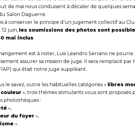
but de mai nous conduisent à décaler de quelques sema
 du Salon Daguerre.
 à conserver le principe d’un jugement collectif au Club
t 12 juin,
les soumissions des photos sont possibl
30 mai inclus
.
hangement est à noter, Luis Leandro Serrano ne pourra
ement assurer sa mission de juge. Il sera remplacé par
AP) qui était notre juge suppléant.
le savez, outre les habituelles catégories «
libres m
 couleur
», trois thèmes stimulants vous sont proposés 
os photothèques :
été
»,
eur du foyer
»,
lisme
».