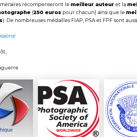
uméraires récompenseront le
meilleur auteur
et la
mei
otographe
(
250 euros
pour chacun) ainsi que le
mei
s
). De nombreuses médailles FIAP, PSA et FPF sont auss
ssions!
tôt,
aguerre