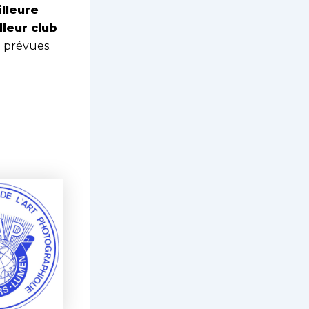
lleure
lleur club
i prévues.