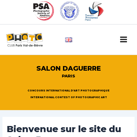
Aller
au
contenu
Main
Men
SALON DAGUERRE
PARIS
CONCOURS INTERNATIONAL D'ART PHOTOGRAPHIQUE
INTERNATIONAL CONTEST OF PHOTOGRAPHIC ART
Bienvenue sur le site du